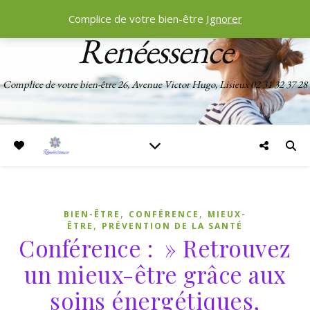
Complice de votre bien-être
Ignorer
Renéessence
Complice de votre bien-être 26, Avenue Victor Hugo, Lisieux 02 31 32 37 28
,
,
BIEN-ÊTRE
CONFÉRENCE
MIEUX-
,
ÊTRE
PRÉVENTION DE LA SANTÉ
Conférence : » Retrouvez
un mieux-être grâce aux
soins énergétiques,