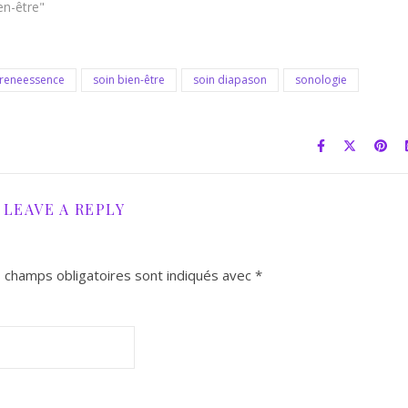
en-être"
reneessence
soin bien-être
soin diapason
sonologie
LEAVE A REPLY
 champs obligatoires sont indiqués avec
*