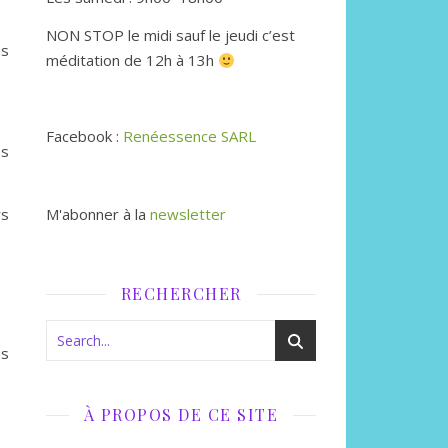
NON STOP le midi sauf le jeudi c’est
es
méditation de 12h à 13h
Facebook :
Renéessence SARL
es
rs
M'abonner à la
newsletter
RECHERCHER
es
À PROPOS DE CE SITE