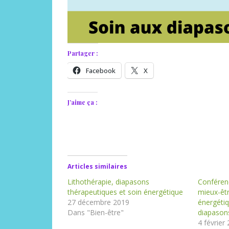
Partager :
Facebook
X
J’aime ça :
Articles similaires
Lithothérapie, diapasons
Conféren
thérapeutiques et soin énergétique
mieux-êtr
27 décembre 2019
énergétiq
Dans "Bien-être"
diapasons
4 février