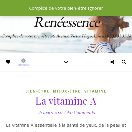
Complice de votre bien-être
Ignorer
Renéessence
Complice de votre bien-être 26, Avenue Victor Hugo, Lisieux 02 31 32 37 28
,
,
BIEN-ÊTRE
MIEUX-ÊTRE
VITAMINE
La vitamine A
26 mars 2021
/
No Comments
La vitamine A essentielle à la santé de yeux, de la peau et